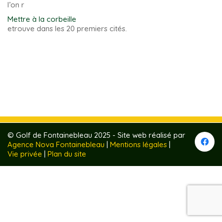
l’on r
Mettre à la corbeille
etrouve dans les 20 premiers cités.
© Golf de Fontainebleau 2025 - Site web réalisé par
Agence Nova Fontainebleau
|
Mentions légales
|
Vie privée
|
Plan du site